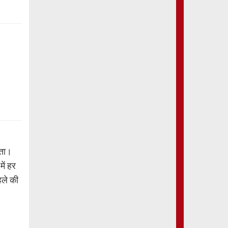
कता।
ें हर
हले की