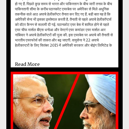
हो गए हैं. पिछले कुछ समय से भारत और पाकिस्तान के बीच जारी तनाव के बीच
पाकिस्तानी सीमा के करीब पठानकोट एयरबेस पर अमेरिका से मिले अधुनिक
तकनीक वाले आठ अपाचे हेलीकॉप्टर तैनात कर दिए गए हैं. बडी बात यह है कि
अमेरिकी सेना भी इसका इस्तेमाल करती है. तैनाती से पहले अपाचे हेलीकॉप्टर्स
को वॉटर कैनन से सलामी दी गई. पठानकोट एयर बेस में शामिल होने से पहले
एयर चीफ मार्शल बीएस धनोआ और वेस्टर्न एयर कमांडर एयर मार्शल आर
नांबियार ने अपाचे हेलीकॉप्टरों की पूजा की. इस एयरबेस पर अपाचे की तैनाती से
भारतीय एयरफोर्स की ताकत और बढ़ जाएगी. वायुसेना ने 22 अपाचे
हेलीकाप्टरों के लिए सितंबर 2015 में अमेरिकी सरकार और बोइंग लिमिटेड के
साथ एक अनुबंध पर हस्ताक्षर किए थे. भारतीय वायुस...
Read More