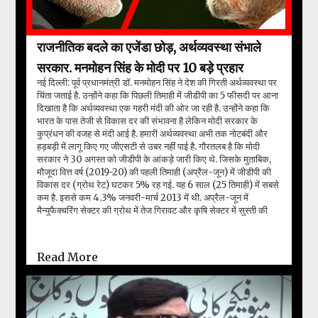
राजनीतिक बदले का एजेंडा छोड़, अर्थव्यवस्था संभाले
सरकार. मनमोहन सिंह के मोदी पर 10 बड़े प्रहार
नई दिल्ली: पूर्व प्रधानमंत्री डॉ. मनमोहन सिंह ने देश की गिरती अर्थव्यवस्था पर
चिंता जताई है. उन्होंने कहा कि पिछली तिमाही में जीडीपी का 5 फीसदी पर आना
दिखाता है कि अर्थव्यवस्था एक गहरी मंदी की ओर जा रही है. उन्होंने कहा कि
भारत के पास तेजी से विकास दर की संभावना है लेकिन मोदी सरकार के
कुप्रंधन की वजह से मंदी आई है. हमारी अर्थव्यवस्था अभी तक नोटबंदी और
हड़बड़ी में लागू किए गए जीएसटी से उबर नहीं पाई है. गौरतलब है कि मोदी
सरकार ने 30 अगस्त को जीडीपी के आंकड़े जारी किए थे. जिसके मुताबिक,
मौजूदा वित्त वर्ष (2019-20) की पहली तिमाही (अप्रैल-जून) में जीडीपी की
विकास दर (ग्रोथ रेट) घटकर 5% रह गई. यह 6 साल (25 तिमाही) में सबसे
कम है. इससे कम 4.3% जनवरी-मार्च 2013 में थी. अप्रैल-जून में
मैन्युफैक्चरिंग सेक्टर की ग्रोथ में तेज गिरावट और कृषि सेक्टर में सुस्ती की
वजह से जीडीपी ग्रोथ पर ज्यादा असर हुआ. ...
Read More