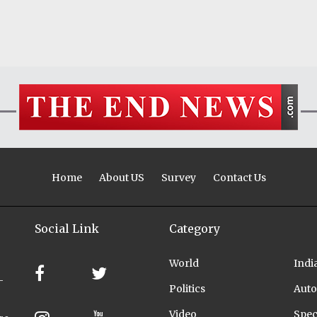
Home
About US
Survey
Contact Us
Social Link
Category
World
Indi
-
Politics
Auto
Video
Spec