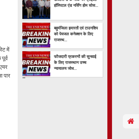
हॉस्पिटल एंड नर्सिंग होम सोस...
बहुमंजिला इमारतों एवं टाउनशिप
को पेयजल कनेक्शन के लिए
राजस्थ...
ट में
फौजदारी प्रकरणों की सुनवाई
ूर्व
के लिए राजस्थान उच्च
 एयर
न्यायालय जोध...
मा पार
...
...
...
...
...
...
...
...
...
...