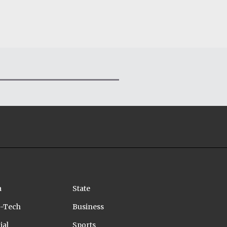
a
State
-Tech
Business
ial
Sports